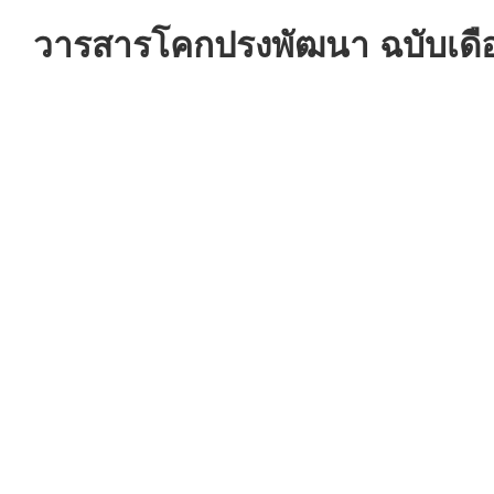
วารสารโคกปรงพัฒนา ฉบับเดื