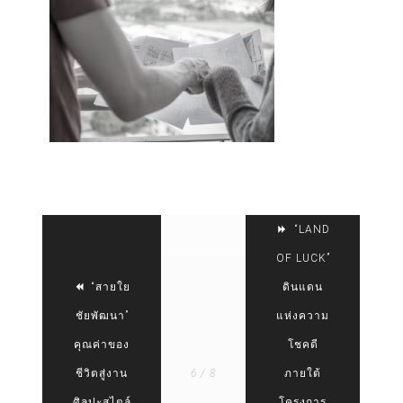
“LAND
OF LUCK”
“สายใย
ดินแดน
ชัยพัฒนา”
แห่งความ
คุณค่าของ
โชคดี
ชีวิตสู่งาน
6 / 8
ภายใต้
ศิลปะสไตล์
โครงการ