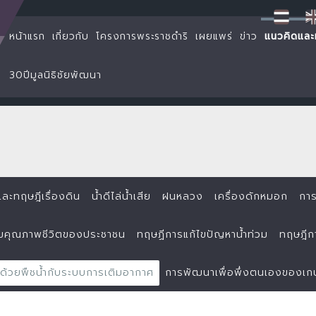
TH
EN
หน้าแรก
เกี่ยวกับ
โครงการพระราชดำริ
เผยแพร่
ข่าว
แนวคิดและ
30ปีมูลนิธิชัยพัฒนา
ละทฤษฎีเรื่องดิน
น้ำดีไล่น้ำเสีย
ฝนหลวง
เครื่องดักหมอก
การ
ิมคุณภาพชีวิตของประชาชน
ทฤษฏีการแก้ไขปัญหาน้ำท่วม
ทฤษฎีกา
ยด้วยพืชน้ำกับระบบการเติมอากาศ
การพัฒนาเพื่อพึ่งตนเองของเ