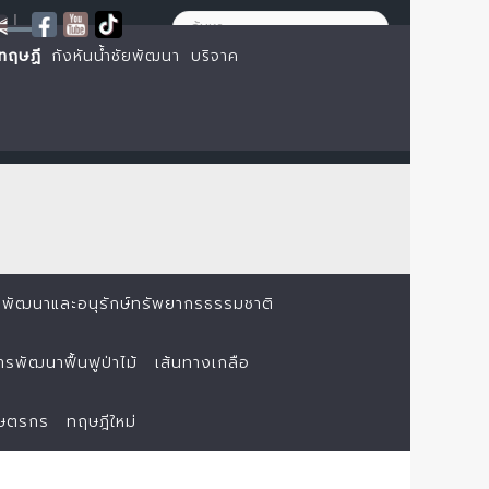
|
ทฤษฏี
กังหันน้ำชัยพัฒนา
บริจาค
พัฒนาและอนุรักษ์ทรัพยากรธรรมชาติ
รพัฒนาฟื้นฟูป่าไม้
เส้นทางเกลือ
กษตรกร
ทฤษฎีใหม่