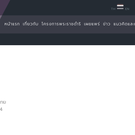
TH
EN
หน้าแรก
เกี่ยวกับ
โครงการพระราชดำริ
เผยแพร่
ข่าว
แนวคิดและ
ไทย
74