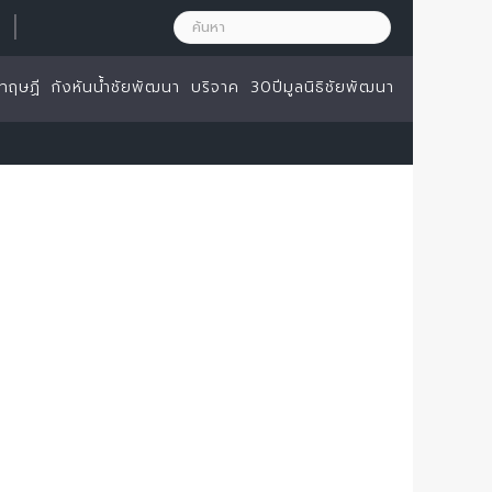
|
ทฤษฏี
กังหันน้ำชัยพัฒนา
บริจาค
30ปีมูลนิธิชัยพัฒนา