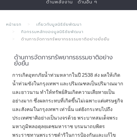
ด้านพลังงาน
ด้านอื่น ๆ
หน้าแรก
เกี่ยวกับมูลนิธิชัยพัฒนา
กิจกรรมหลักของมูลนิธิชัยพัฒนา
ด้านการจัดการทรัพยากรธรรมชาติอย่างยั่งยืน
ด้านการจัดการทรัพยากรธรรมชาติอย่าง
ยั่งยืน
การเกิดอุทกภัยน้ำท่วมหลากในปี 2538 ส่ง ผลให้เกิด
น้ำท่วมขังในกรุงเทพฯ และปริมณฑลเป็นปริมาณมาก
และยาวนาน ทำให้ทรัพย์สินเกิดความเสียหายเป็น
อย่างมาก ซึ่งผลกระทบที่เกิดขึ้นไม่เฉพาะแต่เศรษฐกิจ
และสังคมในกรุงเทพฯ เท่านั้น แต่ยังกระทบไปถึง
ประเทศชาติอย่างเป็นวงจรด้วย พระบาทสมเด็จพระ
มหาภูมิพลอดุลยเดชมหาราช บรมนาถบพิตร
พระราชทานพระราชดำริในการป้องกันและแก้ไข