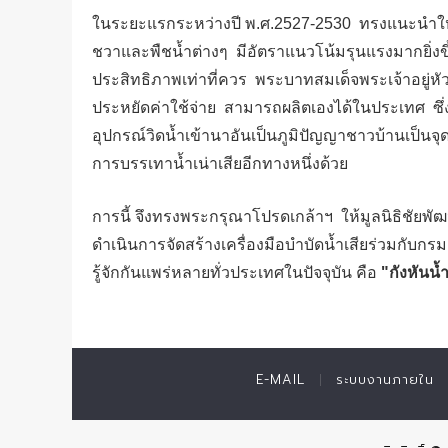
ในระยะแรกระหว่างปี พ.ศ.2527-2530 ทรงแนะนำให้ใช
ชวาและพืชน้ำต่างๆ มีอัตราแนวโน้มรุนแรงมากยิ่งข
ประสิทธิภาพเท่าที่ควร พระบาทสมเด็จพระเจ้าอยู่
ประหยัดค่าใช้จ่าย สามารถผลิตเองได้ในประเทศ ซึ่
อุปกรณ์วิดน้ำเข้านาอันเป็นภูมิปัญญาชาวบ้านเป็นจุ
การบรรเทาน้ำเน่าเสียอีกทางหนึ่งด้วย
การนี้ จึงทรงพระกรุณาโปรดเกล้าฯ ให้มูลนิธิชัยพัฒ
ดำเนินการจัดสร้างเครื่องมือบำบัดน้ำเสียร่วมกับก
รู้จักกันแพร่หลายทั่วประเทศในปัจจุบัน คือ
"กังหันน้
E-MAIL
ระบบงานภายใน