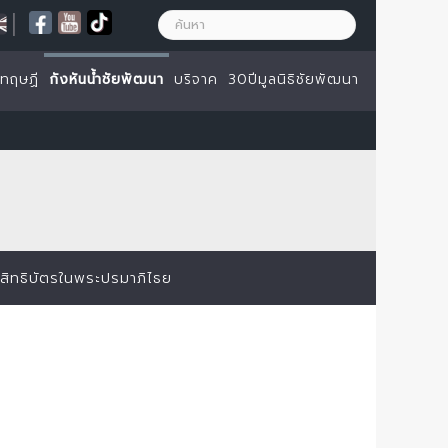
|
ะทฤษฏี
กังหันน้ำชัยพัฒนา
บริจาค
30ปีมูลนิธิชัยพัฒนา
สิทธิบัตรในพระปรมาภิไธย