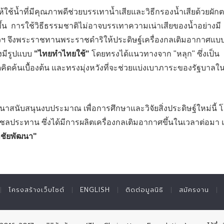
้น้ำที่มีคุณภาพดีช่วยบรรเทาน้ำเสียและวิธีกรองน้ำเสียด้วยผัก
ึ้น การใช้วิธีธรรมชาติไม่อาจบรรเทาความเน่าเสียของน้ำอย่างมี
หัวฯ จึงพระราชทานพระราชดำริให้ประดิษฐ์เครื่องกลเติมอากาศแบ
งมีรูปแบบ
"ไทยทำไทยใช้"
โดยทรงได้แนวทางจาก "หลุก" ซึ่งเป็น
ดคิดค้นเบื้องต้น และทรงมุ่งหวังที่จะช่วยแบ่งเบาภาระของรัฐบาลใ
นาสนับสนุนงบประมาณ เพื่อการศึกษาและวิจัยสิ่งประดิษฐ์ใหม่นี้ 
รมชลประทาน ซึ่งได้มีการผลิตเครื่องกลเติมอากาศขึ้นในเวลาต่อมา
ำชัยพัฒนา"
โครงสร้างเว็บไซต์
ENGLISH
ติดต่อมูลนิธิ
สมัครงาน