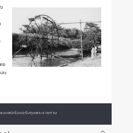
ตบ
บ
น
โดย
 และ
แบบฟอร์มขอรับทุนพระราชทาน