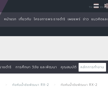
TH
EN
หน้าแรก
เกี่ยวกับ
โครงการพระราชดำริ
เผยแพร่
ข่าว
แนวคิดแล
ราชดำริ
การศึกษา วิจัย และพัฒนา
คุณสมบัติ
หลักการทำงาน
ศ
กังหันน้ำชัยพัฒนา RX-2
กังหันน้ำชัยพัฒนา RX-2