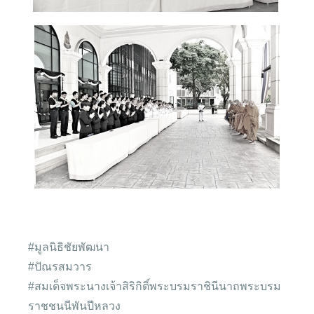
#มูลนิธิชัยพัฒนา
#ปัณรสมวาร
#สมเด็จพระนางเจ้าสิริกิติ์พระบรมราชินีนาถพระบรม
ราชชนนีพันปีหลวง