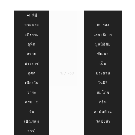
พิธี
สวดพระ
รอง
อภิธรรม
เลขาธิการ
อุทิศ
มูลนิธิชัย
ถวาย
พัฒนา
พระราช
เป็น
กุศล
10 / 768
ประธาน
เนื่องใน
ในพิธี
วาระ
สมโภช
ครบ 15
กฐิน
วัน
สามัคคี ณ
(ปัณรสม
วัดบึงลำ
วาร)