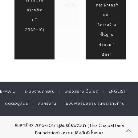
เจ้าหน้าที่
4 / 70
คอมพิวเตอร์
กราฟฟิก
และ
(IT
โครงสร้าง
GRAPHIC)
พื้นฐาน
จำนวน 1
อัตรา
E-MAIL
ระบบงานภายใน
โครงสร้างเว็บไซต์
ENGLISH
ติดต่อมูลนิธิ
สมัครงาน
แบบฟอร์มขอรับทุนพระราชทาน
ลิขสิทธิ์ © 2016-2017 มูลนิธิชัยพัฒนา (The Chaipattana
Foundation) สงวนไว้ซึ่งสิทธิทั้งหมด