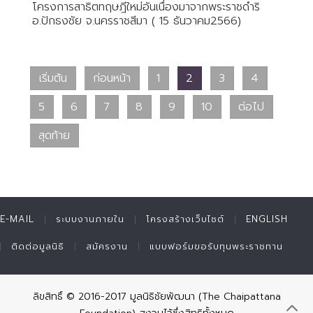
โครงการสาธิตทฤษฎีใหม่อันเนื่องมาจากพระราชดำริ
อ.ปักธงชัย จ.นครราชสีมา ( 15 ธันวาคม2566)
เริ่มต้น
ก่อนหน้า
1
2
3
4
5
6
7
8
9
10
ต่อไป
สุดท้าย
E-MAIL
ระบบงานภายใน
โครงสร้างเว็บไซต์
ENGLISH
ติดต่อมูลนิธิ
สมัครงาน
แบบฟอร์มขอรับทุนพระราชทาน
ลิขสิทธิ์ © 2016-2017 มูลนิธิชัยพัฒนา (The Chaipattana