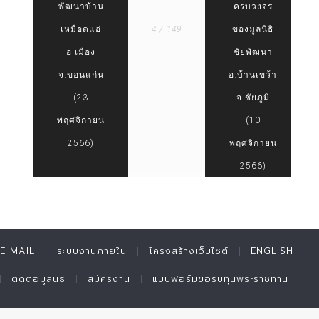
พัฒนาบ้าน
ครบวงจร
เหมือดแอ่
4 / 149
ของมูลนิธิ
อ.เมือง
ชัยพัฒนา
จ.ขอนแก่น
อ.บ้านเขว้า
(23
จ.ชัยภูมิ
พฤศจิกายน
(10
2566)
พฤศจิกายน
2566)
E-MAIL
ระบบงานภายใน
โครงสร้างเว็บไซต์
ENGLISH
ติดต่อมูลนิธิ
สมัครงาน
แบบฟอร์มขอรับทุนพระราชทาน