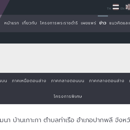
TH
EN
หน้าแรก
เกี่ยวกับ
โครงการพระราชดำริ
เผยแพร่
ข่าว
แนวคิดและ
นบน
ภาคเหนือตอนล่าง
ภาคกลางตอนบน
ภาคกลางตอนล่าง
โครงการพิเศษ
ัฒนา บ้านเกาะกา ตำบลท่าเรือ อำเภอปากพลี จังห