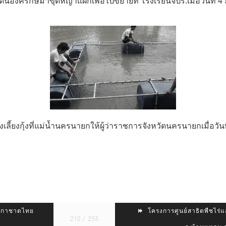
ดินองครักษ์มาขุดหญ้าแฝกเพื่อไปขยายที่ โรงเรียนจปร.เมื่อวันที่ 4
เลี้ยงกุ้งที่แม่น้ำนครนายกให้ผู้ว่าราชการจังหวัดนครนายกเมื่อวันท
า-กาชาดไทย
โครงการศูนย์สาธิตพืชไร่แ
210 / 255