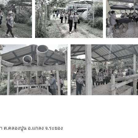
นา ต.คลองปูน อ.แกลง จ.ระยอง