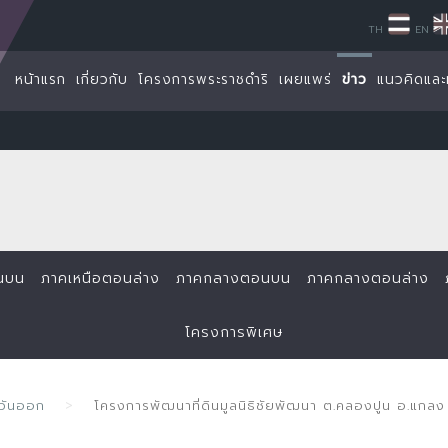
TH
EN
หน้าแรก
เกี่ยวกับ
โครงการพระราชดำริ
เผยแพร่
ข่าว
แนวคิดและ
นบน
ภาคเหนือตอนล่าง
ภาคกลางตอนบน
ภาคกลางตอนล่าง
โครงการพิเศษ
วันออก
โครงการพัฒนาที่ดินมูลนิธิชัยพัฒนา ต.คลองปูน อ.แกล