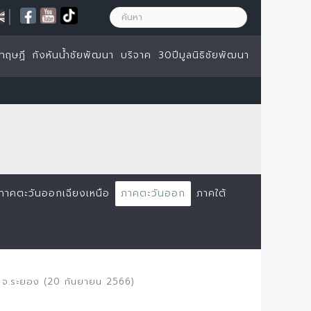
|
ทฤษฏี
กังหันน้ำชัยพัฒนา
บริจาค
30ปีมูลนิธิชัยพัฒนา
ภาคตะวันออกเฉียงเหนือ
ภาคตะวันออก
ภาคใต้
ง จ.ระยอง (20 กันยายน 2566)