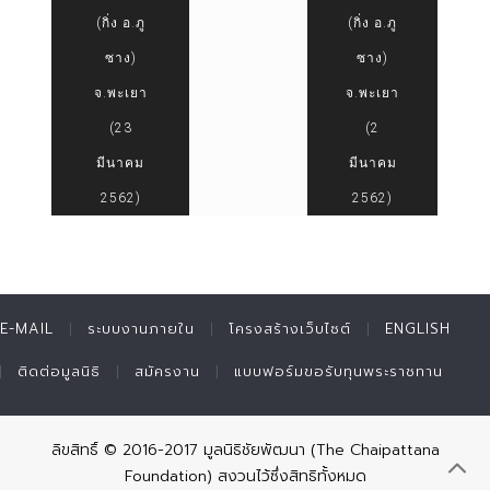
(กิ่ง อ.ภู
(กิ่ง อ.ภู
ซาง)
ซาง)
จ.พะเยา
จ.พะเยา
(23
(2
มีนาคม
มีนาคม
2562)
2562)
E-MAIL
ระบบงานภายใน
โครงสร้างเว็บไซต์
ENGLISH
ติดต่อมูลนิธิ
สมัครงาน
แบบฟอร์มขอรับทุนพระราชทาน
ลิขสิทธิ์ © 2016-2017 มูลนิธิชัยพัฒนา (The Chaipattana
Foundation) สงวนไว้ซึ่งสิทธิทั้งหมด