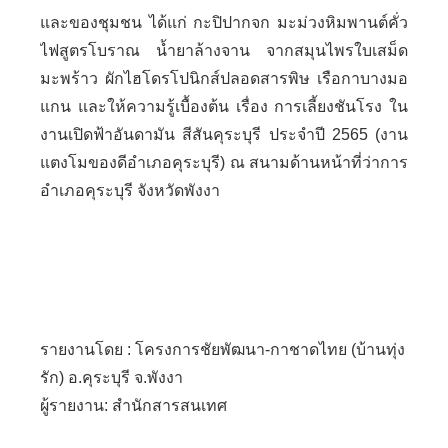
และของชุมชน ได้แก่ กะปิปากจก มะม่วงหิมพานต์คั่ว
ไฟสูตรโบราณ น้ำยาล้างจาน จากสมุนไพรใบเสม็ด
มะพร้าว ผักไฮโดรโปนิกส์ปลอดสารพิษ เรือกาบางมอ
แกน และให้ความรู้เบื้องต้น เรื่อง การเลี้ยงชันโรง ใน
งานเปิดฟ้าอันดามัน สีสันคุระบุรี ประจำปี 2565 (งาน
แตงโมของดีอำเภอคุระบุรี) ณ สนามด้านหน้าที่ว่าการ
อำเภอคุระบุรี จังหวัดพังงา
รายงานโดย : โครงการชัยพัฒนา-กาชาดไทย (บ้านทุ่ง
รัก) อ.คุระบุรี จ.พังงา
ผู้รายงาน: สำนักสารสนเทศ