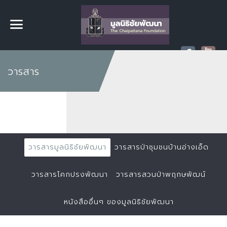
วารสาร
วารสารมูลนิธิชัยพัฒนา
วารสารป่าชุมชนบ้านอ่างเอ็ด
วารสารโคกปรงพัฒนา
วารสารสวนป่าพฤกษพัฒน์
หนังสืออื่นๆ ของมูลนิธิชัยพัฒนา