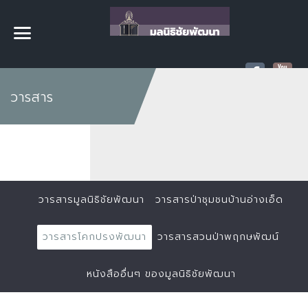
วารสาร
วารสารมูลนิธิชัยพัฒนา
วารสารป่าชุมชนบ้านอ่างเอ็ด
วารสารโคกปรงพัฒนา
วารสารสวนป่าพฤกษพัฒน์
หนังสืออื่นๆ ของมูลนิธิชัยพัฒนา