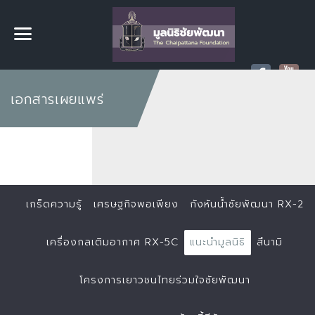
เอกสารเผยแพร่
เกร็ดความรู้
เศรษฐกิจพอเพียง
กังหันน้ำชัยพัฒนา RX-2
เครื่องกลเติมอากาศ RX-5C
แนะนำมูลนิธิ
สึนามิ
โครงการเยาวชนไทยร่วมใจชัยพัฒนา