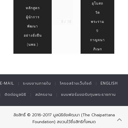
อุโบสถ
หลักสูตร
วัด
ผู้นำการ
5 / 15
พระราม
พัฒนา
9
อย่างยั่งยืน
กาญจนา
(นพย.)
ภิเษก
E-MAIL
ระบบงานภายใน
โครงสร้างเว็บไซต์
ENGLISH
ติดต่อมูลนิธิ
สมัครงาน
แบบฟอร์มขอรับทุนพระราชทาน
ลิขสิทธิ์ © 2016-2017 มูลนิธิชัยพัฒนา (The Chaipattana
Foundation) สงวนไว้ซึ่งสิทธิทั้งหมด