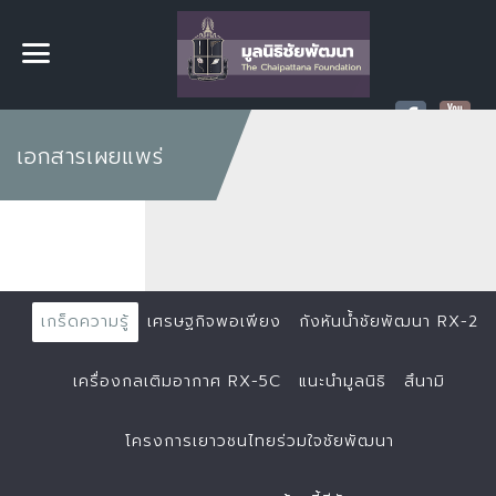
เอกสารเผยแพร่
เกร็ดความรู้
เศรษฐกิจพอเพียง
กังหันน้ำชัยพัฒนา RX-2
เครื่องกลเติมอากาศ RX-5C
แนะนำมูลนิธิ
สึนามิ
โครงการเยาวชนไทยร่วมใจชัยพัฒนา