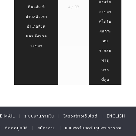
จังหวัด
ดินถล่ม ที่
4 / 39
สงขลา
ตำบลหัวเขา
ที่ได้รับ
อำเภอสิงห
ผลกระ
นคร จังหวัด
ทบ
สงขลา
จากลม
พายุ
มาก
ที่สุด
E-MAIL
ระบบงานภายใน
โครงสร้างเว็บไซต์
ENGLISH
ติดต่อมูลนิธิ
สมัครงาน
แบบฟอร์มขอรับทุนพระราชทาน