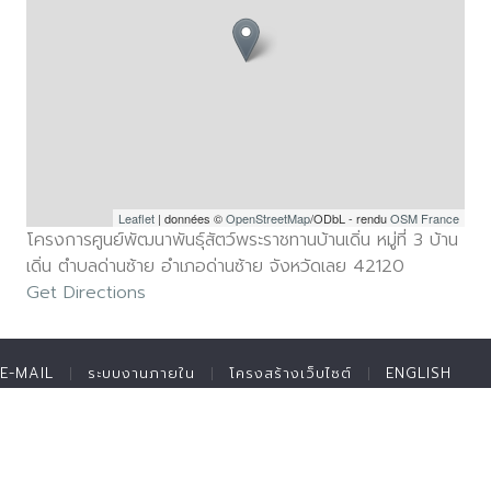
Leaflet
| données ©
OpenStreetMap
/ODbL - rendu
OSM France
โครงการศูนย์พัฒนาพันธุ์สัตว์พระราชทานบ้านเดิ่น หมู่ที่ 3 บ้าน
เดิ่น ตำบลด่านซ้าย อำเภอด่านซ้าย จังหวัดเลย 42120
Get Directions
E-MAIL
ระบบงานภายใน
โครงสร้างเว็บไซต์
ENGLISH
ติดต่อมูลนิธิ
สมัครงาน
แบบฟอร์มขอรับทุนพระราชทาน