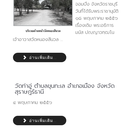
จอมบึง จังหวัดราชบุรี
วันที่ได้รับพระราชานุมัติ
๑๘ พฤษภาคม ๒๕๕๖
เรื่องเดิม พระอธิการ
มนัส ปญฺญาวฑฺฒโน
เจ้าอาวาสวัดหนองสีนวล ...
อ่านเพิ่มเติม...
วัดท่าอู่ ตำบลขุนทะเล อำเภอเมือง จังหวัด
สุราษฎร์ธานี
๔ พฤษภาคม ๒๕๕๖
อ่านเพิ่มเติม...