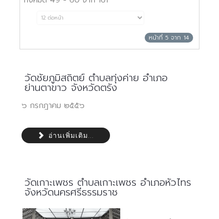
ทั้งหมด 49 - 60 จาก 161
หน้าที่ 5 จาก 14
วัดชัยภูมิสถิตย์ ตำบลทุ่งค่าย อำเภอ
ย่านตาขาว จังหวัดตรัง
๖ กรกฎาคม ๒๕๕๖
อ่านเพิ่มเติม...
วัดเกาะเพชร ตำบลเกาะเพชร อำเภอหัวไทร
จังหวัดนครศรีธรรมราช