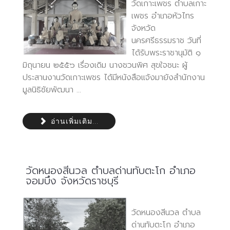
วัดเกาะเพชร ตำบลเกาะ
เพชร อำเภอหัวไทร
จังหวัด
นครศรีธรรมราช วันที่
ได้รับพระราชานุมัติ ๑
มิถุนายน ๒๕๕๖ เรื่องเดิม นางชวนพิศ สุขใจชนะ ผู้
ประสานงานวัดเกาะเพชร ได้มีหนังสือแจ้งมายังสำนักงาน
มูลนิธิชัยพัฒนา ...
อ่านเพิ่มเติม...
วัดหนองสีนวล ตำบลด่านทับตะโก อำเภอ
จอมบึง จังหวัดราชบุรี
วัดหนองสีนวล ตำบล
ด่านทับตะโก อำเภอ