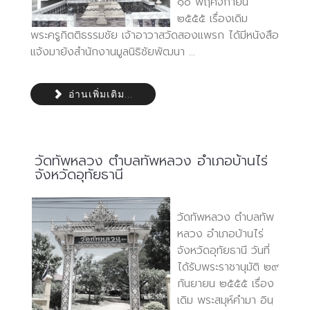
๑๐ พฤศจิกายน
๒๕๕๕ เรื่องเดิม
พระครูกิตติธรรมชัย เจ้าอาวาสวัดสองแพรก ได้มีหนังสือ
แจ้งมายังสำนักงานมูลนิธิชัยพัฒนา ...
อ่านเพิ่มเติม...
วัดทัพหลวง ตำบลทัพหลวง อำเภอบ้านไร่
จังหวัดอุทัยธานี
วัดทัพหลวง ตำบลทัพ
หลวง อำเภอบ้านไร่
จังหวัดอุทัยธานี วันที่
ได้รับพระราชานุมัติ ๒๙
กันยายน ๒๕๕๕ เรื่อง
เดิม พระสมุห์คำมา อินฺ