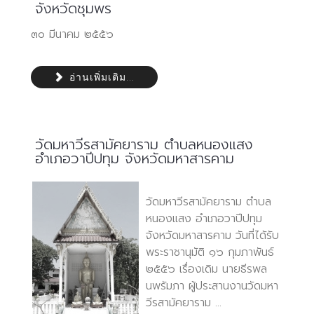
จังหวัดชุมพร
๓๐ มีนาคม ๒๕๕๖
อ่านเพิ่มเติม...
วัดมหาวีรสามัคยาราม ตำบลหนองแสง
อำเภอวาปีปทุม จังหวัดมหาสารคาม
วัดมหาวีรสามัคยาราม ตำบล
หนองแสง อำเภอวาปีปทุม
จังหวัดมหาสารคาม วันที่ได้รับ
พระราชานุมัติ ๑๖ กุมภาพันธ์
๒๕๕๖ เรื่องเดิม นายธีรพล
นพรัมภา ผู้ประสานงานวัดมหา
วีรสามัคยาราม ...