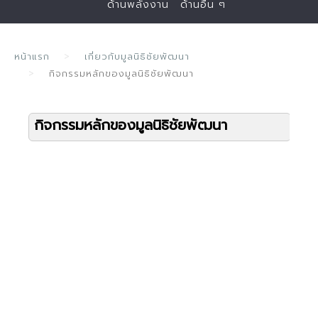
ด้านพลังงาน
ด้านอื่น ๆ
หน้าแรก
เกี่ยวกับมูลนิธิชัยพัฒนา
กิจกรรมหลักของมูลนิธิชัยพัฒนา
กิจกรรมหลักของมูลนิธิชัยพัฒนา
ด
ก
จ
ท
อ
ย
ด
ก
ป
ค