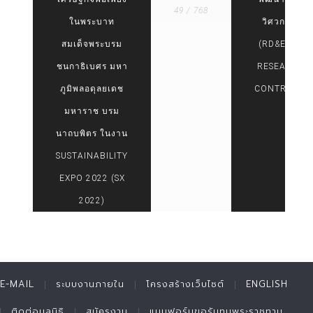
49 / 768
ในพระบาท
วิศวกรรม
สมเด็จพระบรม
(RD&E CO-
ชนกาธิเบศร มหา
RESEARCH
ภูมิพลอดุลยเดช
CONTRACT)
มหาราช บรม
นาถบพิตร ในงาน
SUSTAINABILITY
EXPO 2022 (SX
2022)
E-MAIL
ระบบงานภายใน
โครงสร้างเว็บไซต์
ENGLISH
ติดต่อมูลนิธิ
สมัครงาน
แบบฟอร์มขอรับทุนพระราชทาน