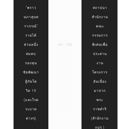
“พราว
สถาปนา
นภาสุนท
สำนักงาน
ราภรณ์”
คณะ
รายได้
กรรมการ
ส่วนหนึ่ง
48 / 768
พิเศษเพื่อ
สมทบ
ประสาน
กองทุน
งาน
ชัยพัฒนา
โครงการ
สู้ภัยโค
อันเนื่อง
วิด 19
มาจาก
(และโรค
พระ
ระบาด
ราชดำริ
ต่างๆ)
(สำนักงาน
กปร.)