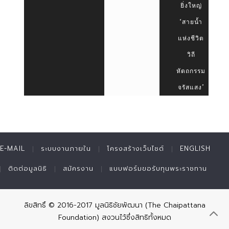
ยิ่งใหญ่
“สายน้ำ
แห่งชีวิต
วิถี
หัตถกรรม
จรัสแสง”
E-MAIL
ระบบงานภายใน
โครงสร้างเว็บไซต์
ENGLISH
ติดต่อมูลนิธิ
สมัครงาน
แบบฟอร์มขอรับทุนพระราชทาน
ลิขสิทธิ์ © 2016-2017 มูลนิธิชัยพัฒนา (The Chaipattana
Foundation) สงวนไว้ซึ่งสิทธิทั้งหมด