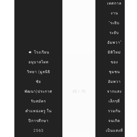
เทศกาล
งาน
“ระยิบ
ระยับ
อัมพวา”
โรงเรียน
มิติใหม่
อนุบาลไผท
ของ
วิทยา (มูลนิธิ
ชุมชน
ชัย
อัมพวา
พัฒนา)ประกาศ
50 / 70
จากแสง
รับสมัคร
เล็กๆที่
ตำแหน่งครู ใน
รวมกัน
ปีการศึกษา
จนเกิด
2563
เป็นแสงที่