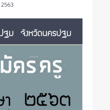
า 2563