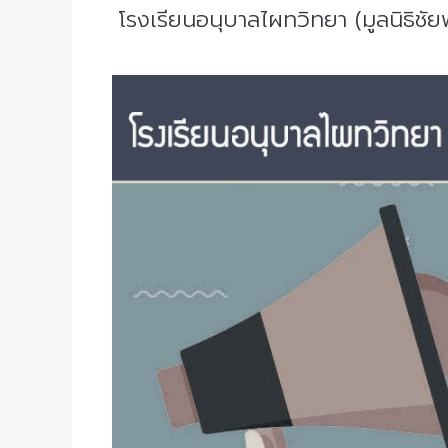
โรงเรียนอนุบาลไผทวิทยา (มูลนิธิช