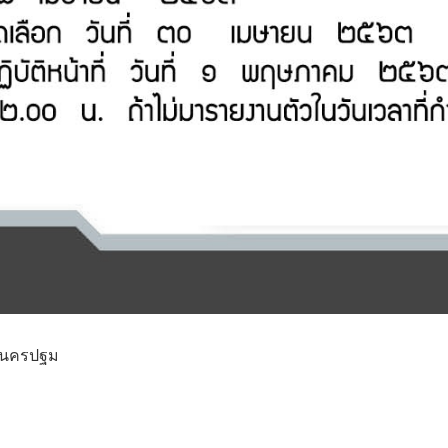
ัดนครปฐม