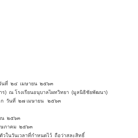
งวันที่ ๒๔ เมษายน ๒๕๖๓
การ) ณ โรงเรียนอนุบาลไผทวิทยา (มูลนิธิชัยพัฒนา)
ลือก วันที่ ๒๗ เมษายน ๒๕๖๓
ษายน ๒๕๖๓
๑ พฤษภาคม ๒๕๖๓
วในวันเวลาที่กำหนดไว้ ถือว่าสละสิทธิ์