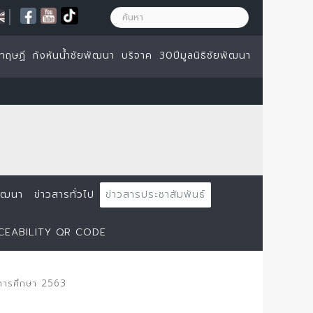
|
ทฤษฏี
กังหันน้ำชัยพัฒนา
บริจาค
30ปีมูลนิธิชัยพัฒนา
ยพัฒนา
ข่าวสารทั่วไป
ข่าวสารประชาสัมพันธ์
ACEABILITY QR CODE
ีการศึกษา 2563