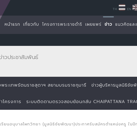
TH
EN
หน้าแรก
เกี่ยวกับ
โครงการพระราชดำริ
เผยแพร่
ข่าว
แนวคิดและ
ข่าวประชาสัมพันธ์
ด็จพระเทพรัตนราชสุดาฯ สยามบรมราชกุมารี
ข่าวผู้บริหารมูลนิธิชั
้าโครงการ
ระบบติดตามตรวจสอบย้อนกลับ CHAIPATTANA TR
เรียนอนุบาลไผทวิทยา (มูลนิธิชัยพัฒนา)ประกาศรับสมัครตำแหน่งครู ในป