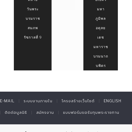
วันพระ
มหา
บรมราช
ภูมิพล
สมภพ
อดุลย
รัชกาลที่ 9
เดช
มหาราช
บรมนาถ
บพิตร
E-MAIL
ระบบงานภายใน
โครงสร้างเว็บไซต์
ENGLISH
ติดต่อมูลนิธิ
สมัครงาน
แบบฟอร์มขอรับทุนพระราชทาน