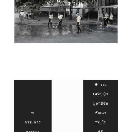
รอง
เหรัญญิก
มูลนิธิชัย
พัฒนา
กรรมการ
ร่วมใน
และรอง
พิธี