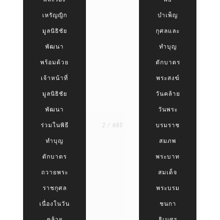
เหรัญญิก
บำเพ็ญ
มูลนิธิชัย
กุศลและ
พัฒนา
ทำบุญ
พร้อมด้วย
ตักบาตร
เจ้าหน้าที่
พระสงฆ์
มูลนิธิชัย
วันคล้าย
พัฒนา
วันพระ
ร่วมในพิธี
2 / 685
บรมราช
ทำบุญ
สมภพ
ตักบาตร
พระบาท
ถวายพระ
สมเด็จ
ราชกุศล
พระบรม
เนื่องในวัน
ชนกา
คล้าย
ธิเบศร