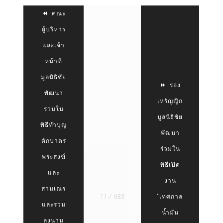
คณะ
ผู้บริหาร
และเจ้า
หน้าที่
มูลนิธิชัย
รอง
พัฒนา
เหรัญญิก
ร่วมใน
มูลนิธิชัย
พิธีทำบุญ
พัฒนา
ตักบาตร
ร่วมใน
พระสงฆ์
พิธีเปิด
และ
งาน
สามเณร
11 / 685
“เทศกาล
และร่วม
น้ำมัน
ลงนาม