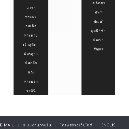
เมล็ดชา
ถวาย
ภัทร
พระพร
พัฒน์”
สมเด็จ
มูลนิธิชัย
พระนาง
พัฒนา
เจ้าสุทิดา
สัญจร
พัชรสุธา
พิมลลัก
ษณ
พระบรม
ราชินี
E-MAIL
ระบบงานภายใน
โครงสร้างเว็บไซต์
ENGLISH